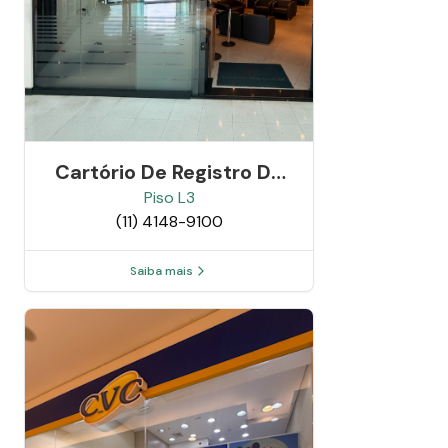
Cartório De Registro De
Imóveis E Anexos De
Piso
L3
(11) 4148-9100
Cotia - Sp
Saiba mais