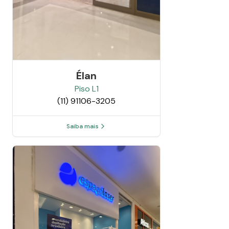
Élan
Piso
L1
(11) 91106-3205
Saiba mais