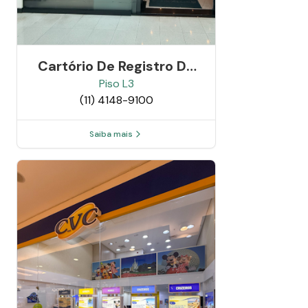
Cartório De Registro De
Imóveis E Anexos De
Piso
L3
(11) 4148-9100
Cotia - Sp
Saiba mais