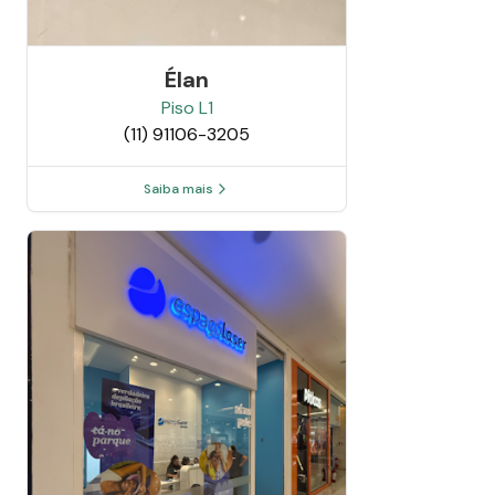
Élan
Piso
L1
(11) 91106-3205
Saiba mais