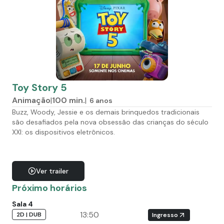
Toy Story 5
Animação
|
100
min.
|
6 anos
Buzz, Woody, Jessie e os demais brinquedos tradicionais
são desafiados pela nova obsessão das crianças do século
XXI: os dispositivos eletrônicos.
Ver trailer
Próximo horários
Sala 4
13:50
2D | DUB
Ingresso