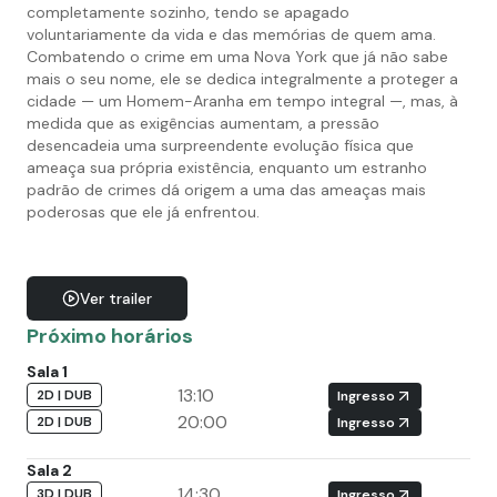
completamente sozinho, tendo se apagado
voluntariamente da vida e das memórias de quem ama.
Combatendo o crime em uma Nova York que já não sabe
mais o seu nome, ele se dedica integralmente a proteger a
cidade — um Homem-Aranha em tempo integral —, mas, à
medida que as exigências aumentam, a pressão
desencadeia uma surpreendente evolução física que
ameaça sua própria existência, enquanto um estranho
padrão de crimes dá origem a uma das ameaças mais
poderosas que ele já enfrentou.
Ver trailer
Próximo horários
Sala 1
13:10
2D | DUB
Ingresso
20:00
2D | DUB
Ingresso
Sala 2
14:30
3D | DUB
Ingresso