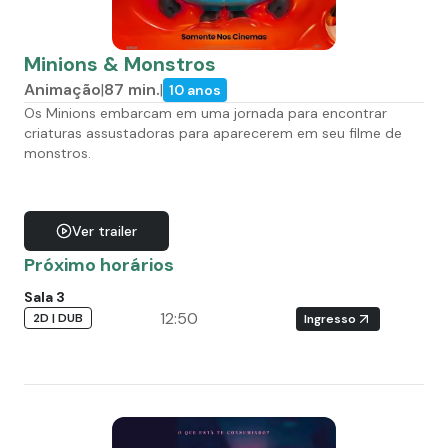
Minions & Monstros
Animação
|
87
min.
|
10 anos
Os Minions embarcam em uma jornada para encontrar
criaturas assustadoras para aparecerem em seu filme de
monstros.
Ver trailer
Próximo horários
Sala 3
12:50
2D | DUB
Ingresso