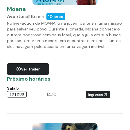
Moana
Aventura
|
115
min.
|
10 anos
No live-action de MOANA, uma jovem parte em uma missão
para salvar seu povo. Durante a jornada, Moana conhece o
outrora poderoso semideus Maui, que a guia em sua busca
para se tornar uma mestre em encontrar caminhos. Juntos,
eles navegam pelo oceano em uma viagem incrível.
Ver trailer
Próximo horários
Sala 5
14:10
2D | DUB
Ingresso