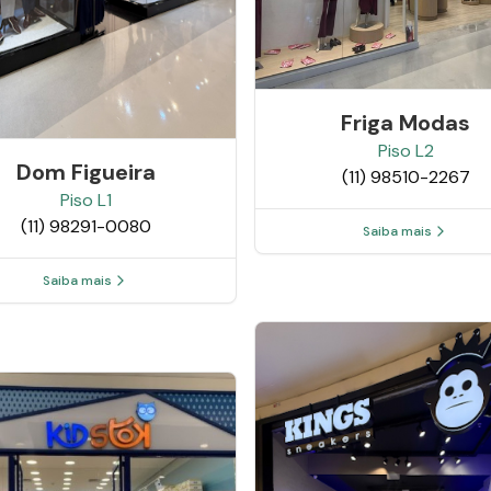
Friga Modas
Piso
L2
Dom Figueira
(11) 98510-2267
Piso
L1
(11) 98291-0080
Saiba mais
Saiba mais