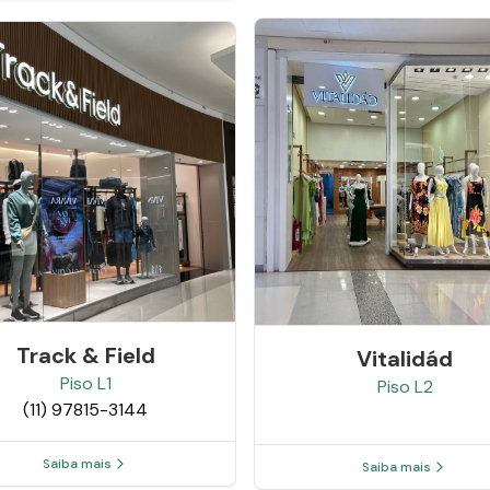
Track & Field
Vitalidád
Piso
L1
Piso
L2
(11) 97815-3144
Saiba mais
Saiba mais