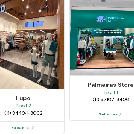
Palmeiras Store
Piso
L1
Lupo
(11) 97107-9406
Piso
L2
(11) 94494-8002
Saiba mais
Saiba mais