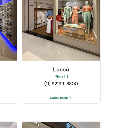
Lassú
Piso
L1
(11) 92199-8800
Saiba mais