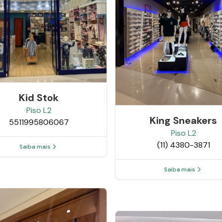
Kid Stok
Piso
L2
King Sneakers
5511995806067
Piso
L2
(11) 4380-3871
Saiba mais
Saiba mais