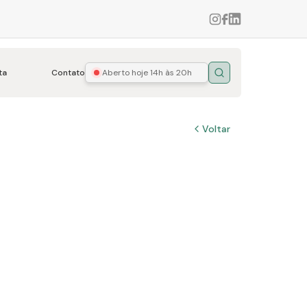
ta
Contato
Aberto hoje
14h às 20h
Buscar
Voltar