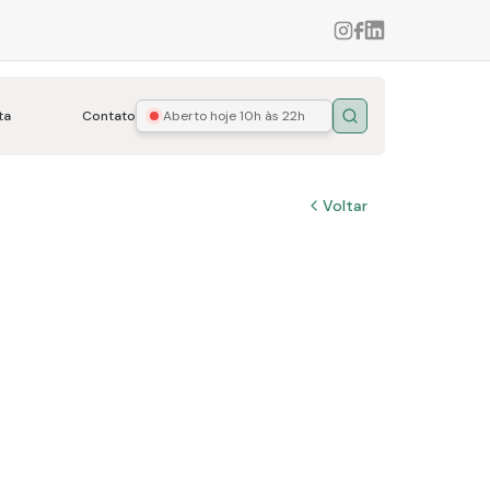
ta
Contato
Aberto hoje
10h às 22h
Buscar
Voltar